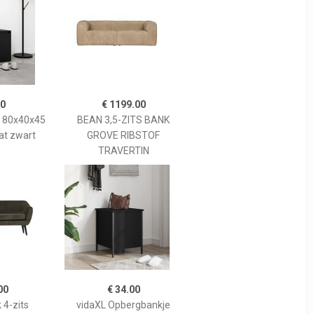
00
€ 1199.00
k 80x40x45
BEAN 3,5-ZITS BANK
at zwart
GROVE RIBSTOF
TRAVERTIN
00
€ 34.00
 4-zits
vidaXL Opbergbankje