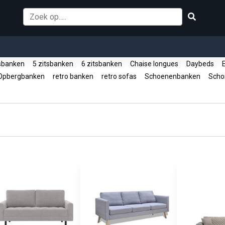
tsbanken
5 zitsbanken
6 zitsbanken
Chaise longues
Daybeds
E
pbergbanken
retro banken
retro sofas
Schoenenbanken
Scho