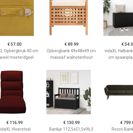
€ 57.00
€ 89.99
€ 54.
XL Opbergkruk 40 cm
Opbergbank 49x48x49 cm
vidaXL Halban
uweel mosterdgeel
massief walnotenhout
cm spaanpla
€ 116.99
€ 130.99
€ 799.
idaXL Vloerstoel
Bankje 112,5x51,5x96,5
Rocco Bank