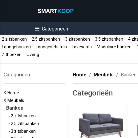
Categorieën
2 zitsbanken
2.5 zitsbanken
3 zitsbanken
3.5 zitsbanken
4 zi
Loungebanken
Loungesets tuin
Loveseats
Modulaire banken
O
Zithoeken
Overig
Categorieën
Home
Meubels
Banken
Categorieën
Home
Meubels
Banken
2 zitsbanken
2.5 zitsbanken
3 zitsbanken