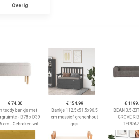
Overig
€ 74.00
€ 154.99
€ 1199
 teddy bankje met
Bankje 112,5x51,5x96,5
BEAN 3,5-ZI
rgruimte - B78 x D39
cm massief grenenhout
GROVE RI
6 cm - Gebroken wit
grijs
TERRA