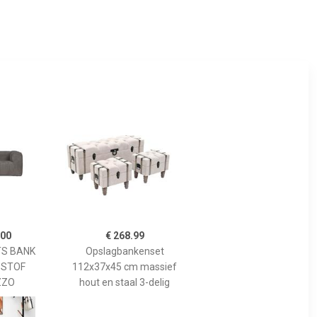
.00
€ 268.99
TS BANK
Opslagbankenset
BSTOF
112x37x45 cm massief
ZZO
hout en staal 3-delig