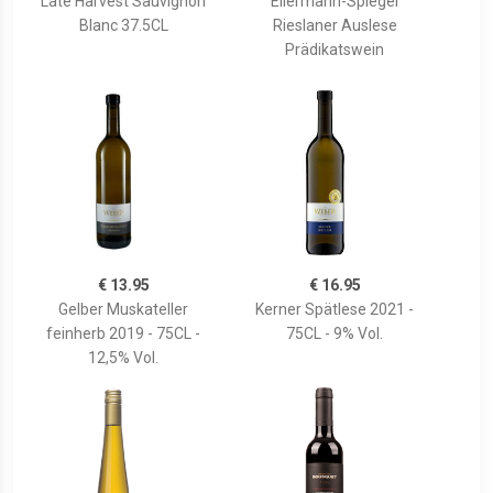
Late Harvest Sauvignon
Ellermann-Spiegel
Blanc 37.5CL
Rieslaner Auslese
Prädikatswein
€ 13.95
€ 16.95
Gelber Muskateller
Kerner Spätlese 2021 -
feinherb 2019 - 75CL -
75CL - 9% Vol.
12,5% Vol.