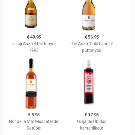
€ 49.95
€ 56.95
Tokaji Aszú 4 Puttonyos
The Aszú 'Gold Label' 6
1993
puttonyos
€ 8.95
€ 17.95
Flor de la Mar Moscatel de
Ginja de Obidos
Setúbal
kersenlikeur