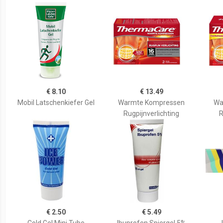
€ 8.10
€ 13.49
Mobil Latschenkiefer Gel
Warmte Kompressen
Wa
Rugpijnverlichting
R
€ 2.50
€ 5.49