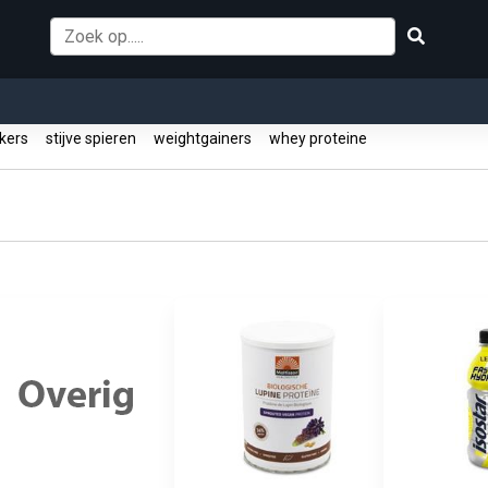
ikers
stijve spieren
weightgainers
whey proteine