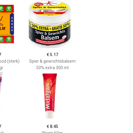
7
€ 5.17
ood (sterk)
Spier & gewrichtsbalsem
gr
50% extra 300 ml
7
€ 8.45