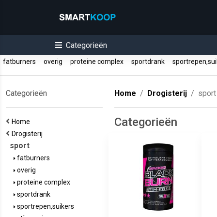
Categorieën
fatburners
overig
proteine complex
sportdrank
sportrepen,su
Categorieën
Home
Drogisterij
sport
Categorieën
Home
Drogisterij
sport
fatburners
overig
proteine complex
sportdrank
sportrepen,suikers