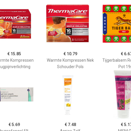
€ 15.85
€ 10.79
€ 6.6
rmte Kompressen
Warmte Kompressen Nek
Tijgerbalsem R
ugpijnverlichting
Schouder Pols
Pot 19
€ 5.69
€ 7.48
€ 5.1