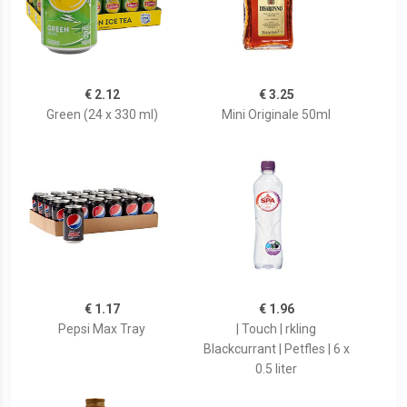
€ 2.12
€ 3.25
Green (24 x 330 ml)
Mini Originale 50ml
€ 1.17
€ 1.96
Pepsi Max Tray
| Touch | rkling
Blackcurrant | Petfles | 6 x
0.5 liter