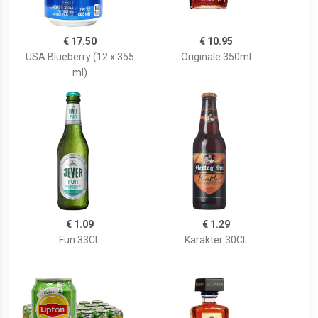
€ 17.50
€ 10.95
USA Blueberry (12 x 355
Originale 350ml
ml)
€ 1.09
€ 1.29
Fun 33CL
Karakter 30CL