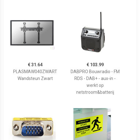
€ 31.64
€ 103.99
PLASMAW040ZWART
DABPRO Bouwradio - FM
Wandsteun Zwart
RDS - DAB+ - aux-in -
werkt op
netstroom&batterij