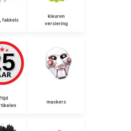
kleuren
 fakkels
versiering
tijd
maskers
tikelen