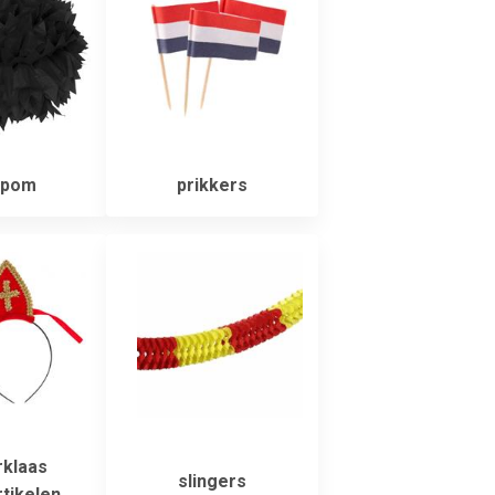
pom
prikkers
rklaas
slingers
tikelen