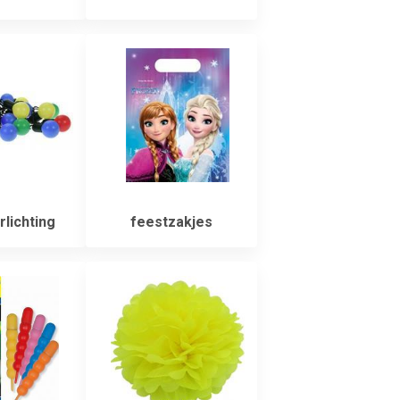
lichting
feestzakjes