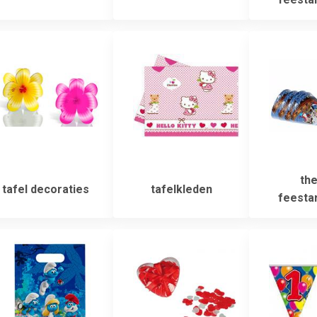
th
tafel decoraties
tafelkleden
feestar