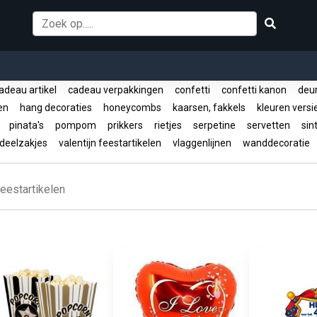
deau artikel
cadeau verpakkingen
confetti
confetti kanon
deur
len
hang decoraties
honeycombs
kaarsen, fakkels
kleuren versi
d
pinata's
pompom
prikkers
rietjes
serpetine
servetten
sint
deelzakjes
valentijn feestartikelen
vlaggenlijnen
wanddecoratie
eestartikelen