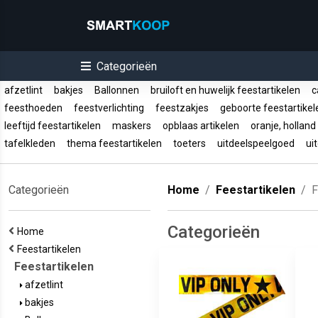
Categorieën
afzetlint
bakjes
Ballonnen
bruiloft en huwelijk feestartikelen
ca
feesthoeden
feestverlichting
feestzakjes
geboorte feestartike
leeftijd feestartikelen
maskers
opblaas artikelen
oranje, hollan
tafelkleden
thema feestartikelen
toeters
uitdeelspeelgoed
uit
Categorieën
Home
Feestartikelen
F
Categorieën
Home
Feestartikelen
Feestartikelen
afzetlint
bakjes