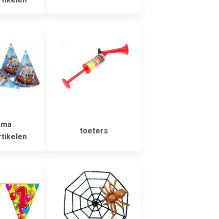
ema
toeters
tikelen