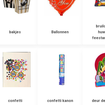
bruil
bakjes
Ballonnen
huwe
feestar
confetti
confetti kanon
deur de