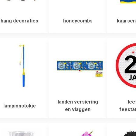
hang decoraties
honeycombs
kaarsen,
landen versiering
leef
lampionstokje
en vlaggen
feestar