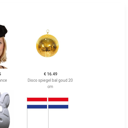
5
€ 16.49
ance
Disco spiegel bal goud 20
cm