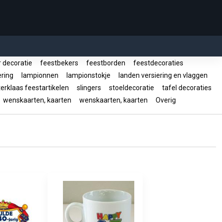
 decoratie
feestbekers
feestborden
feestdecoraties
ering
lampionnen
lampionstokje
landen versiering en vlaggen
erklaas feestartikelen
slingers
stoeldecoratie
tafel decoraties
wenskaarten, kaarten
wenskaarten, kaarten
Overig