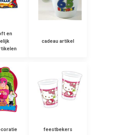
oft en
lijk
cadeau artikel
tikelen
coratie
feestbekers