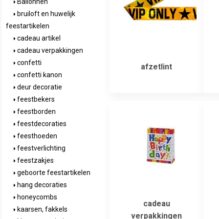
Ballonnen
bruiloft en huwelijk
feestartikelen
cadeau artikel
cadeau verpakkingen
confetti
afzetlint
confetti kanon
deur decoratie
feestbekers
feestborden
feestdecoraties
feesthoeden
feestverlichting
feestzakjes
geboorte feestartikelen
hang decoraties
honeycombs
cadeau
kaarsen, fakkels
verpakkingen