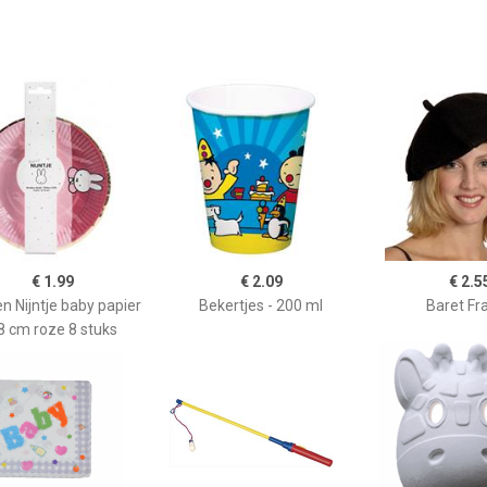
€ 1.99
€ 2.09
€ 2.5
n Nijntje baby papier
Bekertjes - 200 ml
Baret Fr
8 cm roze 8 stuks