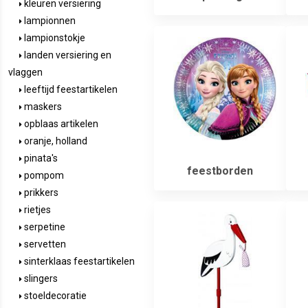
kleuren versiering
lampionnen
lampionstokje
landen versiering en
vlaggen
leeftijd feestartikelen
maskers
opblaas artikelen
oranje, holland
pinata's
feestborden
pompom
prikkers
rietjes
serpetine
servetten
sinterklaas feestartikelen
slingers
stoeldecoratie