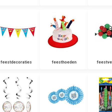
feestdecoraties
feesthoeden
feestver