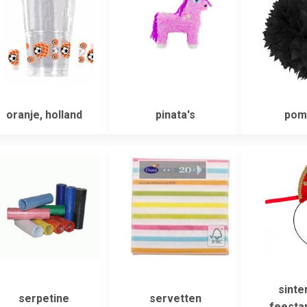
oranje, holland
pinata's
pom
sinte
serpetine
servetten
feestar