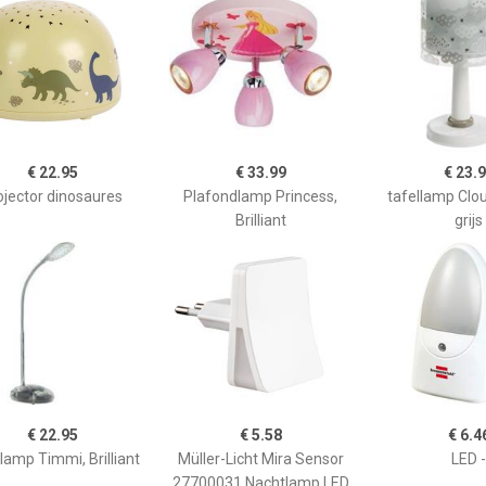
€ 22.95
€ 33.99
€ 23.
ojector dinosaures
Plafondlamp Princess,
tafellamp Clo
Brilliant
grijs
€ 22.95
€ 5.58
€ 6.4
lamp Timmi, Brilliant
Müller-Licht Mira Sensor
LED -
27700031 Nachtlamp LED