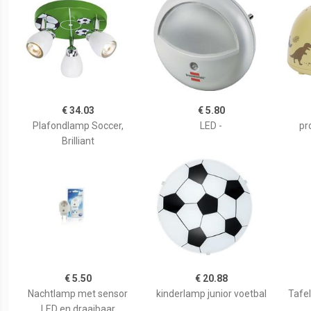
€ 34.03
€ 5.80
Plafondlamp Soccer,
LED -
pr
Brilliant
€ 5.50
€ 20.88
Nachtlamp met sensor
kinderlamp junior voetbal
Tafel
LED en draaibaar