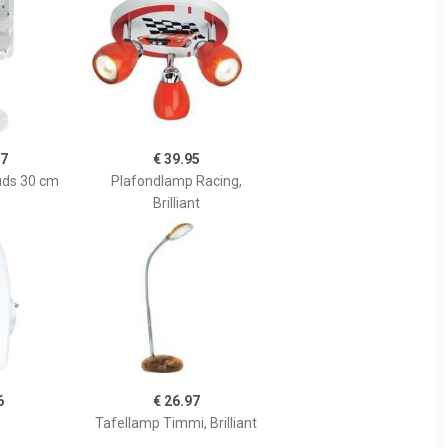
97
€ 39.95
uds 30 cm
Plafondlamp Racing,
Brilliant
6
€ 26.97
Tafellamp Timmi, Brilliant