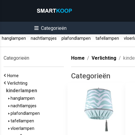
Categorieën
hanglampen
nachtlampjes
plafondlampen
tafellampen
vloer
Categorieën
Home
Verlichting
kind
Categorieën
Home
Verlichting
kinderlampen
hanglampen
nachtlampjes
plafondlampen
tafellampen
vloerlampen