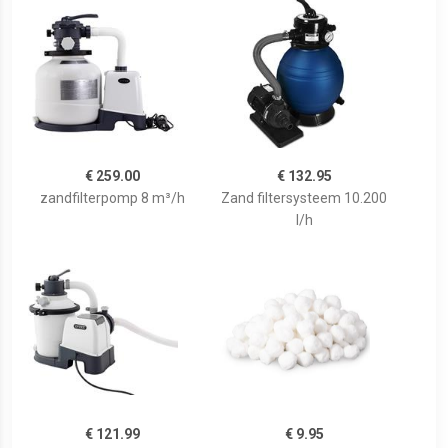
€ 259.00
€ 132.95
zandfilterpomp 8 m³/h
Zand filtersysteem 10.200
l/h
€ 121.99
€ 9.95