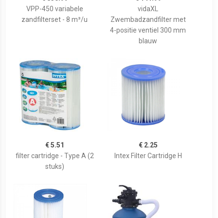
VPP-450 variabele
vidaXL
zandfilterset - 8 m³/u
Zwembadzandfilter met
4-positie ventiel 300 mm
blauw
€ 5.51
€ 2.25
filter cartridge - Type A (2
Intex Filter Cartridge H
stuks)