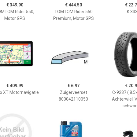
€ 349.90
€ 444.50
€ 22.
MTOM Rider 550,
TOMTOM Rider 550
K 33
Motor GPS
Premium, Motor GPS
€ 409.99
€ 6.97
€ 20.
 XT Motornavigatie
Zuigerveerset
C-9287 ( 8.5
800042110050
Achterwiel, V
schwar