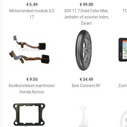
€ 5.49
€ 99.00
Motorrondsel module 0,5
GIVI 11.7 Solid Color Mat,
TO
17
Jethelm of scooter helm,
Zwart
€ 9.50
€ 34.49
Koolborstelset startmotor
Bee Connect RF
Zumo
Honda Kymco