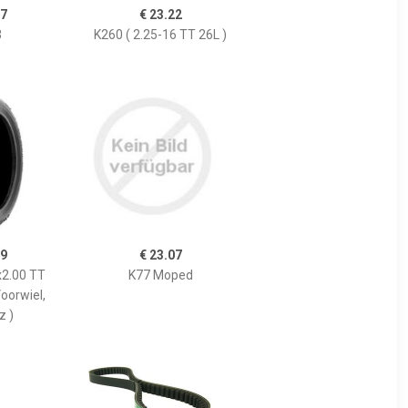
77
€ 23.22
3
K260 ( 2.25-16 TT 26L )
99
€ 23.07
x2.00 TT
K77 Moped
oorwiel,
z )