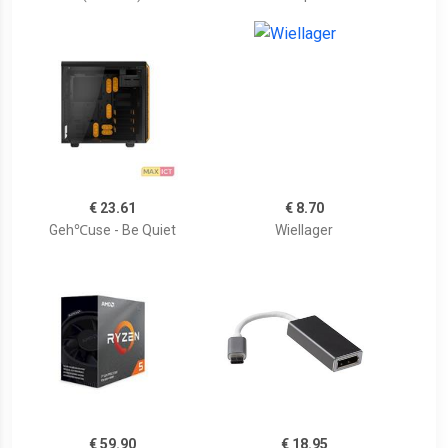
€ 23.61
€ 8.70
Geh℃use - Be Quiet
Wiellager
€ 59.90
€ 18.95