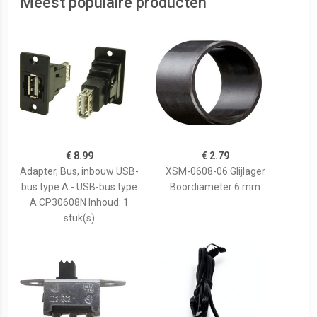
Meest populaire producten
€ 8.99
€ 2.79
Adapter, Bus, inbouw USB-
XSM-0608-06 Glijlager
bus type A - USB-bus type
Boordiameter 6 mm
A CP30608N Inhoud: 1
stuk(s)