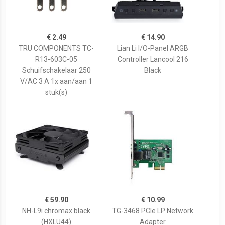
€ 2.49
€ 14.90
TRU COMPONENTS TC-
Lian Li I/O-Panel ARGB
R13-603C-05
Controller Lancool 216
Schuifschakelaar 250
Black
V/AC 3 A 1x aan/aan 1
stuk(s)
€ 59.90
€ 10.99
NH-L9i chromax.black
TG-3468 PCIe LP Network
(HXLU44)
Adapter