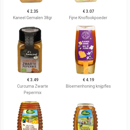
€ 2.35
€ 3.07
Kaneel Gemalen 38gr
Fijne Knoflookpoeder
€ 3.49
€ 4.19
Curcuma Zwarte
Bloemenhoning knijpfles
Pepermix