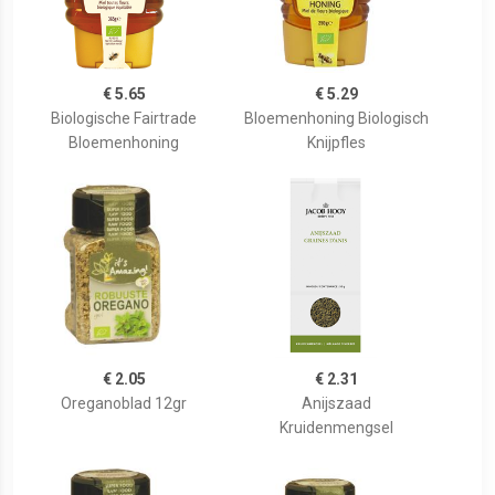
€ 5.65
€ 5.29
Biologische Fairtrade
Bloemenhoning Biologisch
Bloemenhoning
Knijpfles
€ 2.05
€ 2.31
Oreganoblad 12gr
Anijszaad
Kruidenmengsel