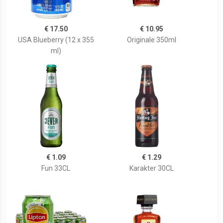
€ 17.50
€ 10.95
USA Blueberry (12 x 355
Originale 350ml
ml)
€ 1.09
€ 1.29
Fun 33CL
Karakter 30CL