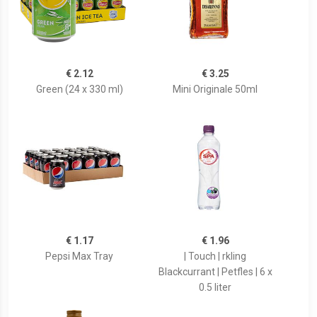
€ 2.12
€ 3.25
Green (24 x 330 ml)
Mini Originale 50ml
€ 1.17
€ 1.96
Pepsi Max Tray
| Touch | rkling
Blackcurrant | Petfles | 6 x
0.5 liter