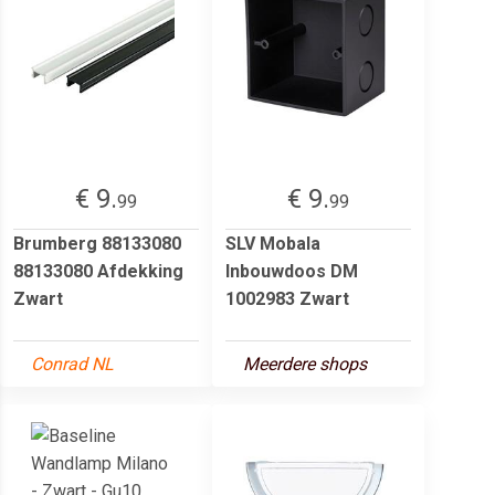
€ 9.
€ 9.
99
99
Brumberg 88133080
SLV Mobala
88133080 Afdekking
Inbouwdoos DM
Zwart
1002983 Zwart
Conrad NL
Meerdere shops