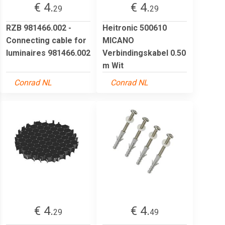
€ 4.
€ 4.
29
29
RZB 981466.002 -
Heitronic 500610
Connecting cable for
MICANO
luminaires 981466.002
Verbindingskabel 0.50
m Wit
Conrad NL
Conrad NL
€ 4.
€ 4.
29
49