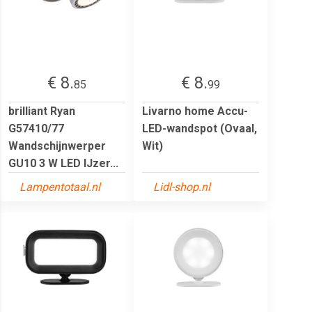
€ 8.
€ 8.
85
99
brilliant Ryan
Livarno home Accu-
G57410/77
LED-wandspot (Ovaal,
Wandschijnwerper
Wit)
GU10 3 W LED IJzer...
Lampentotaal.nl
Lidl-shop.nl