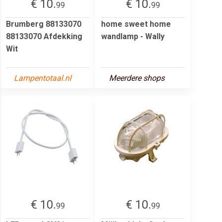
€ 10.
€ 10.
99
99
Brumberg 88133070
home sweet home
88133070 Afdekking
wandlamp - Wally
Wit
Lampentotaal.nl
Meerdere shops
€ 10.
€ 10.
99
99