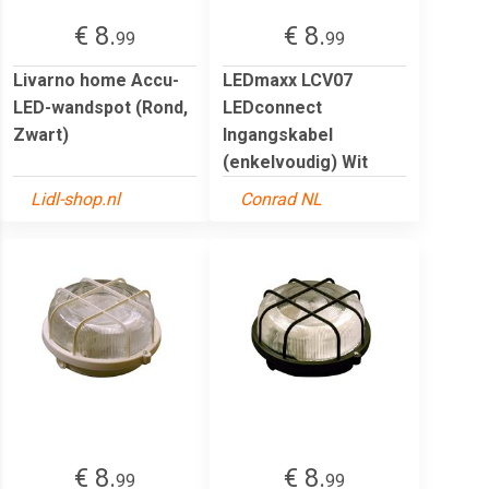
€ 8.
€ 8.
99
99
Livarno home Accu-
LEDmaxx LCV07
LED-wandspot (Rond,
LEDconnect
Zwart)
Ingangskabel
(enkelvoudig) Wit
Lidl-shop.nl
Conrad NL
€ 8.
€ 8.
99
99