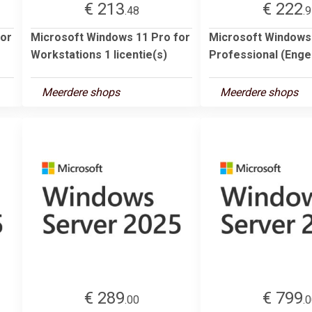
€ 213
€ 222
.48
.
for
Microsoft Windows 11 Pro for
Microsoft Windows
Workstations 1 licentie(s)
Professional (Engel
Meerdere shops
Meerdere shops
€ 289
€ 799
.00
.