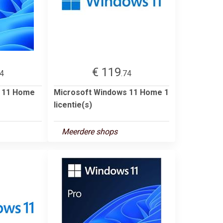
€ 119
94
.74
s 11 Home
Microsoft Windows 11 Home 1
licentie(s)
Meerdere shops