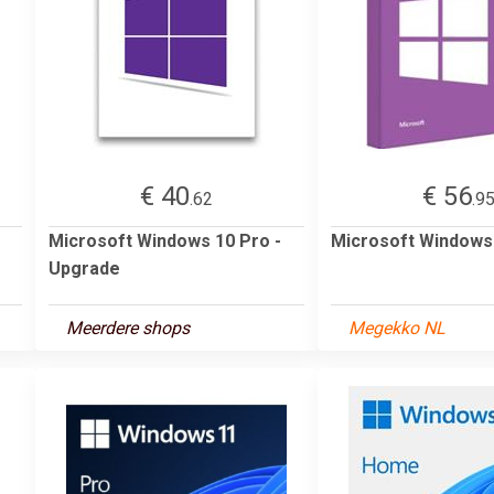
€ 40
€ 56
.62
.9
Microsoft Windows 10 Pro -
Microsoft Windows
Upgrade
Meerdere shops
Megekko NL