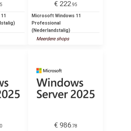
€ 222
95
.95
 11
Microsoft Windows 11
stalig)
Professional
(Nederlandstalig)
Meerdere shops
€ 986
00
.78