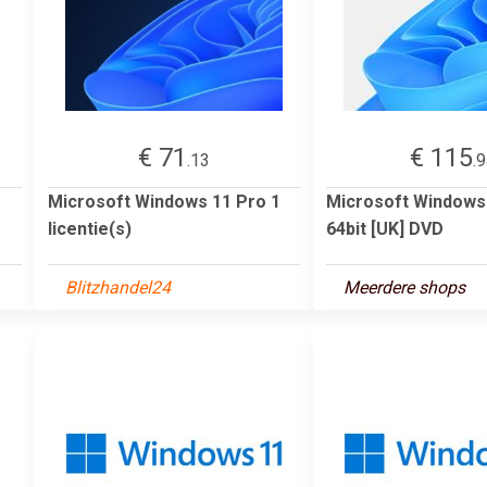
€ 71
€ 115
.13
.
Microsoft Windows 11 Pro 1
Microsoft Window
licentie(s)
64bit [UK] DVD
Blitzhandel24
Meerdere shops