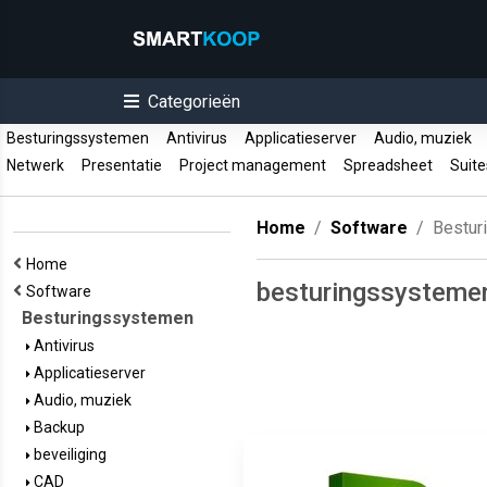
Categorieën
Besturingssystemen
Antivirus
Applicatieserver
Audio, muziek
Netwerk
Presentatie
Project management
Spreadsheet
Suit
Home
Software
Bestur
Home
besturingssysteme
Software
Besturingssystemen
Antivirus
Applicatieserver
Audio, muziek
Backup
beveiliging
CAD