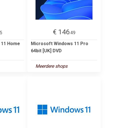
€ 146
95
.49
s 11 Home
Microsoft Windows 11 Pro
64bit [UK] DVD
Meerdere shops