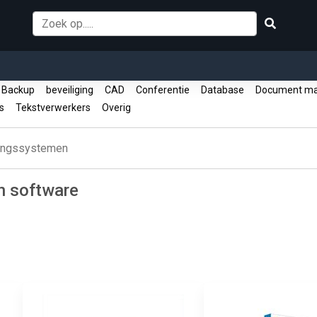
Backup
beveiliging
CAD
Conferentie
Database
Document m
es
Tekstverwerkers
Overig
ingssystemen
n software