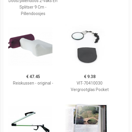
Doos/pillendoos 2-vaks En
Splitser 9 Cm -
Pillendoosjes
€ 47.45
€ 9.38
Reiskussen - original -
VIT-70410030
Vergrootglas Pocket