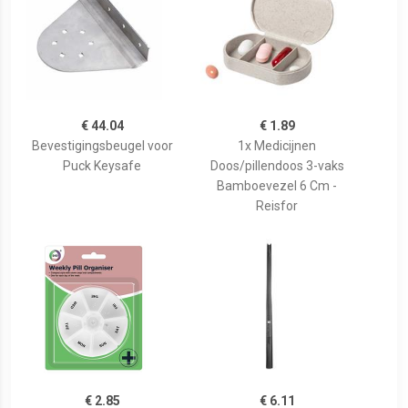
€ 44.04
€ 1.89
Bevestigingsbeugel voor
1x Medicijnen
Puck Keysafe
Doos/pillendoos 3-vaks
Bamboevezel 6 Cm -
Reisfor
€ 2.85
€ 6.11