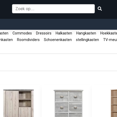
asten
Commodes
Dressoirs
Halkasten
Hangkasten
Hoekkast
enkasten
Roomdividers
Schoenenkasten
stellingkasten
TV-meu