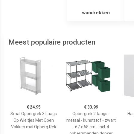
wandrekken
Meest populaire producten
€ 24.95
€ 33.99
Smal Opbergrek 3 Laags
Opbergrek 2-laags -
Han
Op Wieltjes Met Open
metaal - kunststof - zwart
Vakken mal Opberg Rek
- 67 x 68 cm - incl. 4
opbergmanden donker