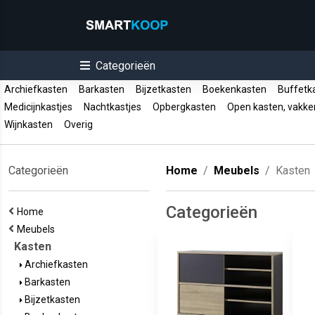
Categorieën
Archiefkasten
Barkasten
Bijzetkasten
Boekenkasten
Buffetk
Medicijnkastjes
Nachtkastjes
Opbergkasten
Open kasten, vakk
Wijnkasten
Overig
Categorieën
Home
Meubels
Kasten
Categorieën
Home
Meubels
Kasten
Archiefkasten
Barkasten
Bijzetkasten