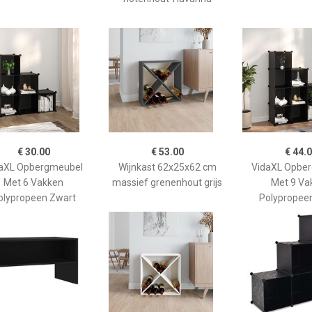
€ 30.00
€ 53.00
€ 44.
aXL Opbergmeubel
Wijnkast 62x25x62 cm
VidaXL Opbe
Met 6 Vakken
massief grenenhout grijs
Met 9 Va
olypropeen Zwart
Polypropee