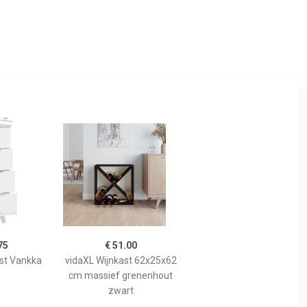
75
€ 51.00
st Vankka
vidaXL Wijnkast 62x25x62
cm massief grenenhout
zwart