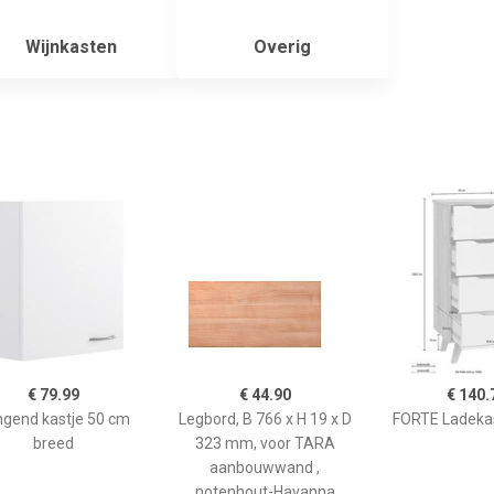
Wijnkasten
Overig
€ 79.99
€ 44.90
€ 140.
gend kastje 50 cm
Legbord, B 766 x H 19 x D
FORTE Ladeka
breed
323 mm, voor TARA
aanbouwwand ,
notenhout-Havanna