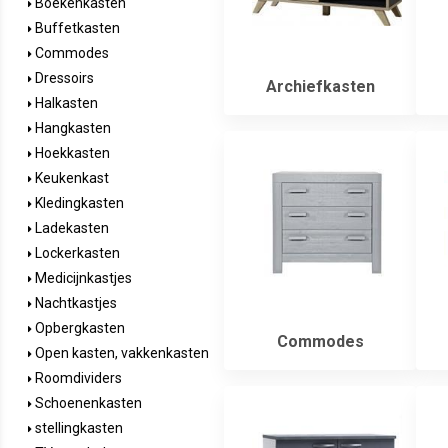
Boekenkasten
Buffetkasten
Commodes
Dressoirs
Archiefkasten
Halkasten
Hangkasten
Hoekkasten
Keukenkast
Kledingkasten
Ladekasten
Lockerkasten
Medicijnkastjes
Nachtkastjes
Opbergkasten
Commodes
Open kasten, vakkenkasten
Roomdividers
Schoenenkasten
stellingkasten