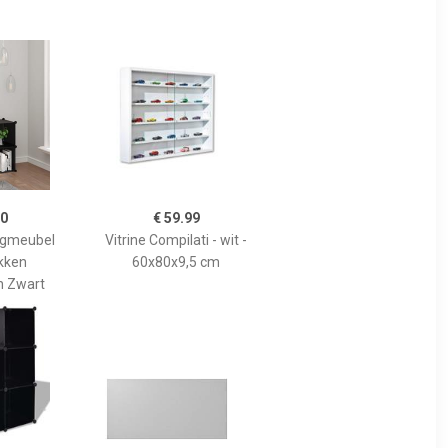
00
€ 59.99
rgmeubel
Vitrine Compilati - wit -
kken
60x80x9,5 cm
n Zwart