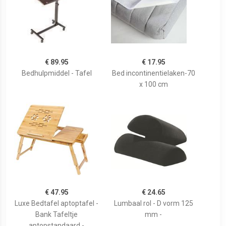
€ 89.95
€ 17.95
Bedhulpmiddel - Tafel
Bed incontinentielaken-70
x 100 cm
€ 47.95
€ 24.65
Luxe Bedtafel aptoptafel -
Lumbaal rol - D vorm 125
Bank Tafeltje
mm -
aptopstandaard -