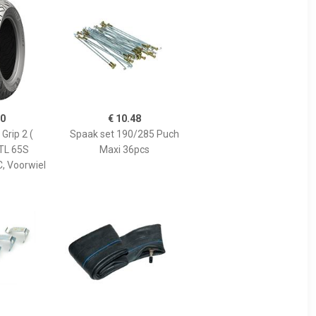
70
€ 10.48
 Grip 2 (
Spaak set 190/285 Puch
TL 65S
Maxi 36pcs
C, Voorwiel