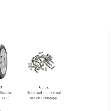
43
€ 5.52
l Scooter
Nippel set spaak smal
0 66J)'
Kreidler Zundapp