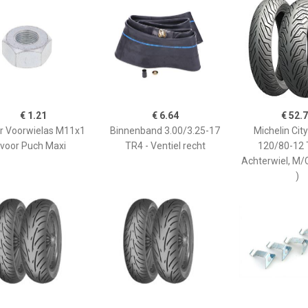
€ 1.21
€ 6.64
€ 52.
r Voorwielas M11x1
Binnenband 3.00/3.25-17
Michelin City
voor Puch Maxi
TR4 - Ventiel recht
120/80-12 
Achterwiel, M/
)