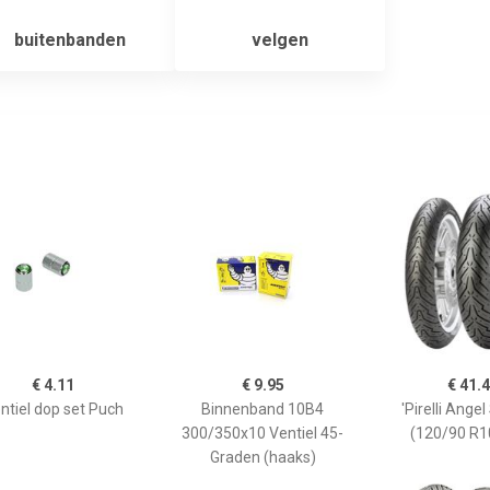
buitenbanden
velgen
€ 4.11
€ 9.95
€ 41.
ntiel dop set Puch
Binnenband 10B4
'Pirelli Ange
300/350x10 Ventiel 45-
(120/90 R1
Graden (haaks)