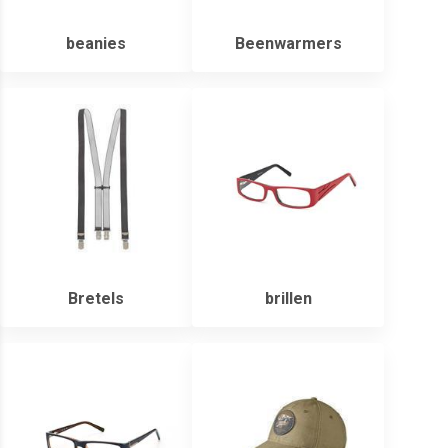
beanies
Beenwarmers
Bretels
brillen