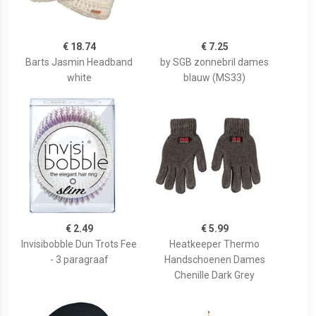
€ 18.74
€ 7.25
Barts Jasmin Headband
by SGB zonnebril dames
white
blauw (MS33)
€ 2.49
€ 5.99
Invisibobble Dun Trots Fee
Heatkeeper Thermo
- 3 paragraaf
Handschoenen Dames
Chenille Dark Grey