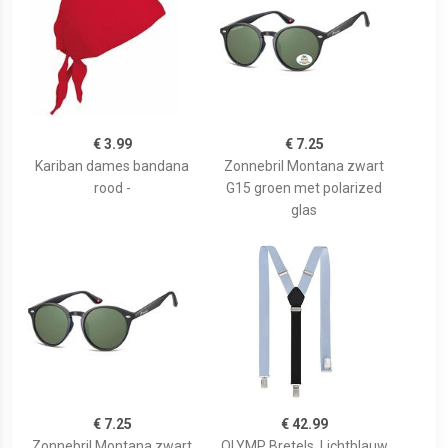
€ 3.99
€ 7.25
Kariban dames bandana
Zonnebril Montana zwart
rood -
G15 groen met polarized
glas
€ 7.25
€ 42.99
Zonnebril Montana zwart
OLYMP Bretels, Lichtblauw