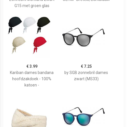
G15 met groen glas
€ 3.99
€ 7.25
Kariban dames bandana
by SGB zonnebril dames
hoofdzakdoek - 100%
zwart (MS33)
katoen -