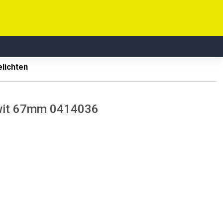
elichten
d/wit 67mm 0414036