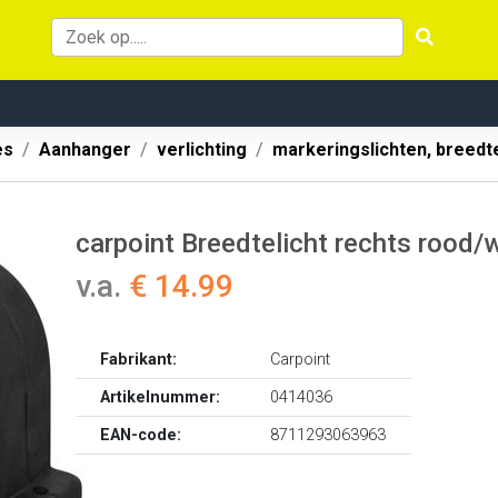
es
Aanhanger
verlichting
markeringslichten, breedt
carpoint Breedtelicht rechts roo
v.a.
€ 14.99
Fabrikant:
Carpoint
Artikelnummer:
0414036
EAN-code:
8711293063963