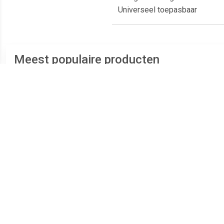
Universeel toepasbaar
Meest populaire producten
€ 17.92
€ 14.09
Contourverlichtingslamp
Contourverlichtingslamp
Breed
Open kabeleinden
Open kabeleinden
r
Markeringslicht Zijkant,
Markeringslicht Zijkant,
Rechts, Links 12 V/DC, 24
Rechts, Links 12 V, 24
V/DC Helder glas
V/DC Melkglas