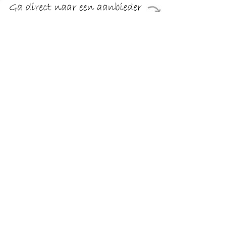
€ 12.85
Verzenden: € 6.99
Voorradig.
€ 12.85
Verzenden: € 0.00
6.99 EUR