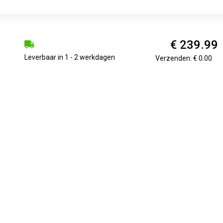
€ 239.99
Leverbaar in 1 - 2 werkdagen
Verzenden: € 0.00
€ 240.38
Voorradig.
Verzenden: € 6.99
€ 240.38
Voorradig.
Verzenden: € 6.99