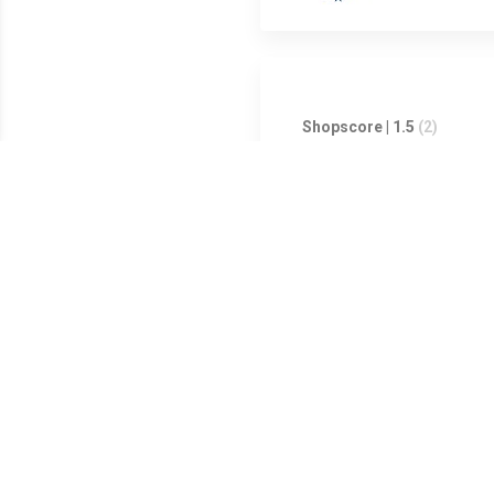
Shopscore | 1.5
(2)
Shopscore | 0
(0)
Shopscore | 0
(0)