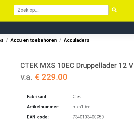
es
Accu en toebehoren
Acculaders
CTEK MXS 10EC Druppellader 12 V
v.a.
€ 229.00
Fabrikant:
Ctek
Artikelnummer:
mxs10ec
EAN-code:
7340103400950