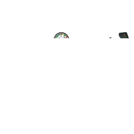
€ 53.99
€ 48.99
€ 12.
Accutester 6 V, 12 V
Optimate TEST TS120
Testapparaat,
ccutest, Controle
HPAU
tmachine, Bluetooth
inding, Laadcontrole
0 mm x 70 mm x 30
mm