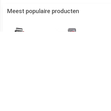
Meest populaire producten
€ 29.95
€ 11.99
accutester TBP 100
Pro+ Accutester 12V
BTW 
A
lich
verb
10