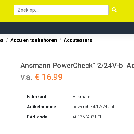
es
Accu en toebehoren
Accutesters
Ansmann PowerCheck12/24V-bl Acc
v.a.
€ 16.99
Fabrikant:
Ansmann
Artikelnummer:
powercheck12/24v-bl
EAN-code:
4013674021710