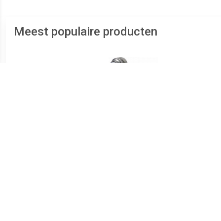
Meest populaire producten
€ 3.99
€ 4.08
Accupoolklemset
Accu/batterijpoolklem
accu
en (