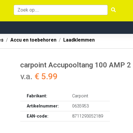
es
Accu en toebehoren
Laadklemmen
carpoint Accupooltang 100 AMP 2
v.a.
€ 5.99
Fabrikant:
Carpoint
Artikelnummer:
0635953
EAN-code:
8711293052189