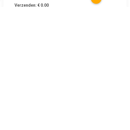
Verzenden: € 0.00
Voorradig.
€ 112.00
Verzenden: € 6.99
Voorradig.
€ 112.00
Verzenden: € 6.99