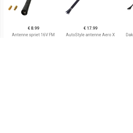
€ 8.99
€ 17.99
Antenne spriet 16V FM
AutoStyle antenne Aero X
Dak
17.5cm M6-M6 / M6-M5
15 cm zwart
pa
(FZ0176)
€ 15.99
€ 9.95
Inzink antenne chroom 0 -
Vervanging mast voor 16V
RF
30° 0815200001
antenne ANT680
auto