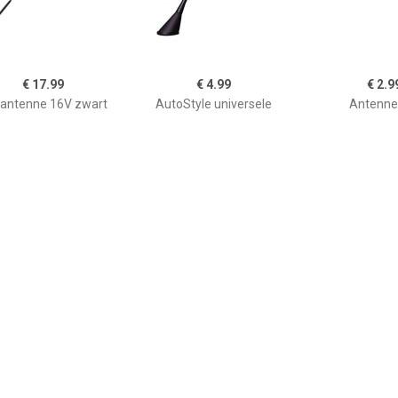
€ 17.99
€ 4.99
€ 2.9
antenne 16V zwart
AutoStyle universele
Antenne
ssief 0840203501
antenne Shortstick 16V
zwart 16,5 cm
€ 7.99
€ 2.99
€ 13.
-5087922 Reserve
Antenne Stop
Rubber Antenn
radio-staafantenne
Zwart - Len
SRASR