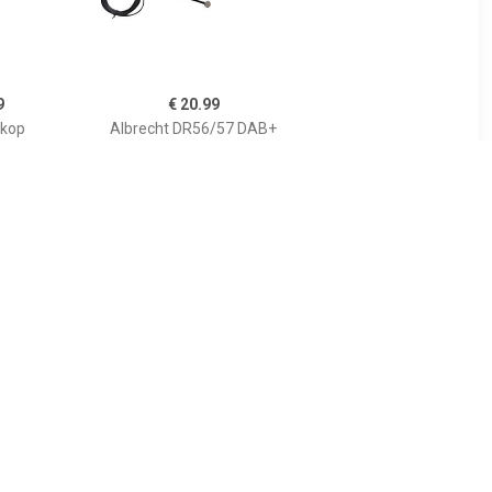
9
€ 20.99
kop
Albrecht DR56/57 DAB+
Scheiben-Folienantenne
DAB-kleefantenne
99
€ 22.99
e 'Gum' -
DAB binnenraam plak
gte 6cm
antenne 0877350001
17