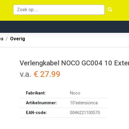
es
Overig
Verlengkabel NOCO GC004 10 Exte
v.a.
€ 27.99
Fabrikant:
Noco
Artikelnummer:
10'extensionca
EAN-code:
0046221100570