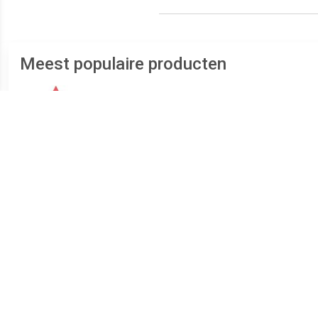
Meest populaire producten
€ 1.99
€ 5.99
Arbre Magique Aardbei
Comfort Connect M10
BAA
1710495