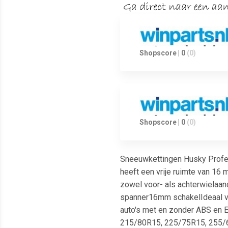
Shopscore | 0
(0)
Shopscore | 0
(0)
Sneeuwkettingen Husky Profes
heeft een vrije ruimte van 16
zowel voor- als achterwielaan
spanner16mm schakelIdeaal vo
auto's met en zonder ABS en 
215/80R15, 225/75R15, 255/6