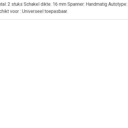
ntal: 2 stuks Schakel dikte: 16 mm Spanner: Handmatig Autotype
hikt voor : Universeel toepasbaar.
€ 37.99
€ 27.00
€ 67.
euwkettingen 2 st 9
Sneeuwkettingen 2 st 9
Sneeuwketting
mm KN130
mm KN80
4Fun - 4020