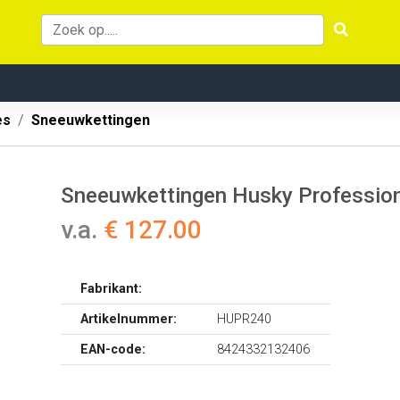
es
Sneeuwkettingen
Sneeuwkettingen Husky Professio
v.a.
€ 127.00
Fabrikant:
Artikelnummer:
HUPR240
EAN-code:
8424332132406