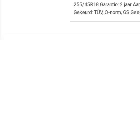
255/45R18 Garantie: 2 jaar Aa
Gekeurd: TÜV, O-norm, GS Gesc
Meest populaire producten
€ 21.00
€ 63.99
Anti-slipmat vouwbaar set
Sneeuwkettingen Husky
Sne
van 2 stuks 360835
Butzi 70