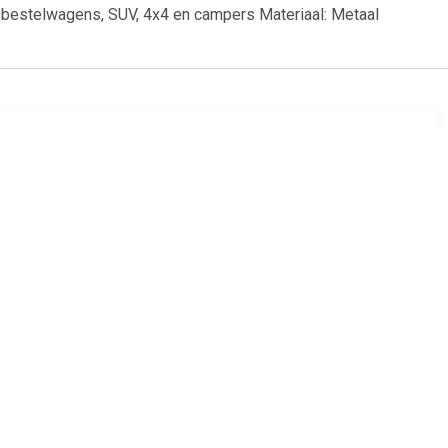
: bestelwagens, SUV, 4x4 en campers Materiaal: Metaal
99
€ 48.99
en Protrac
Sneeuwkettingen 9mm
 4717737
KNS-130