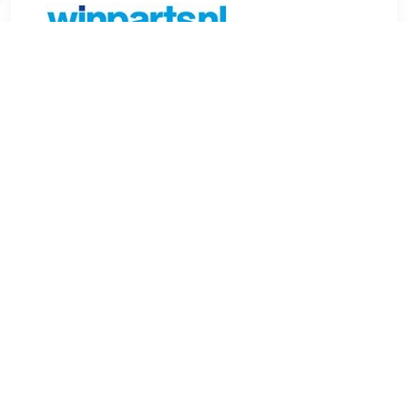
€ 685.27
Verzenden: € 6.99
Voorradig.
Sneeuwkettingen RUD Centrax V S897 De RUD Centrax V
S897 is de meest eenvoudig te monteren sneeuwketting en
de testwinnaar in diverse Europese sneeuwkettingen testen.
Deze loopvlakketting is speciaal ontwikkeld voor auto's
waar geen traditionele sneeuwketting gemonteerd mag
worden. Het voordeel van deze ketting is namelijk, dat er
geen ketting achter de band komt. Veel moderne voertuigen
hebben weinig tot geen ruimte in de wielkast. De RUD
Centrax V S897 sneeuwketting biedt een voortreffelijke grip
op ijs en sneeuw en voldoet aan de TUV, GS en O-norm