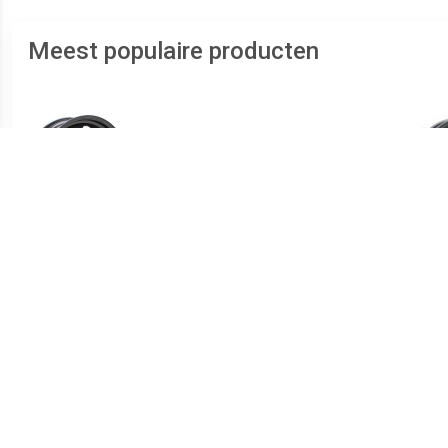
Meest populaire producten
€ 4.98
€ 61.08
6315 Black
Stalen velg 14 inch 4x100
5,5J ET45