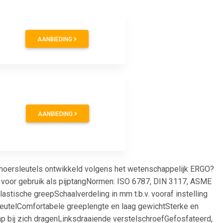
AANBIEDING
AANBIEDING
 moersleutels ontwikkeld volgens het wetenschappelijk ERGO?
 voor gebruik als pijptangNormen: ISO 6787, DIN 3117, ASME
tische greepSchaalverdeling in mm t.b.v. vooraf instelling
eutelComfortabele greeplengte en laag gewichtSterke en
ap bij zich dragenLinksdraaiende verstelschroefGefosfateerd,