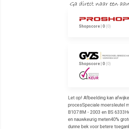
Shopscore | 0
(0)
Shopscore | 0
(0)
Let op! Afbeelding kan afwij
procesSpeciale moersleutel m
B107.8M - 2003 en BS 6333Hoog
en nauwkeurig meten40% grote
dunne bek voor betere toegank