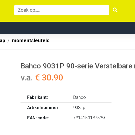
ap
momentsleutels
Bahco 9031P 90-serie Verstelbare
v.a.
€ 30.90
Fabrikant:
Bahco
Artikelnummer:
9031p
EAN-code:
7314150187539