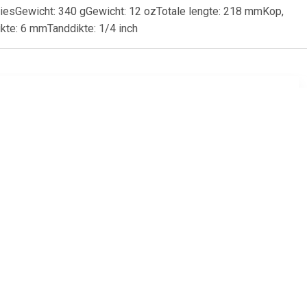
Gewicht: 340 gGewicht: 12 ozTotale lengte: 218 mmKop,
ikte: 6 mmTanddikte: 1/4 inch
95
€ 22.99
 torx tx20
Brüder Mannesmann
19880 3-delige
verstelbare
Moersleutelset