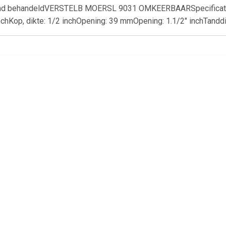
end behandeldVERSTELB MOERSL 9031 OMKEERBAARSpecificaties
inchKop, dikte: 1/2 inchOpening: 39 mmOpening: 1.1/2" inchTandd
€ 15.99
€ 19.99
€ 10.
Cyclus Ring en
Bahco 8071 80-serie
Cyclus rateldop
teeksleutel 17mm
Verstelbare moersleutel -
3/8
27mm - 205mm