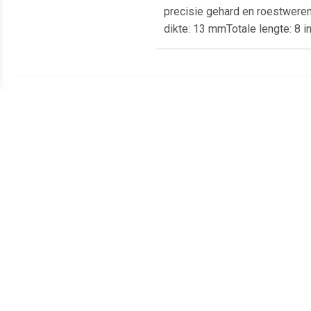
precisie gehard en roestwer
dikte: 13 mmTotale lengte: 8 
Meest populaire producten
€ 14.99
€ 15.73
Bahco 8070 80-serie
Beta 96/SC9 9-delige
Verstelbare moersleutel -
Inbussleutelset - 10mm
S
19mm - 155mm