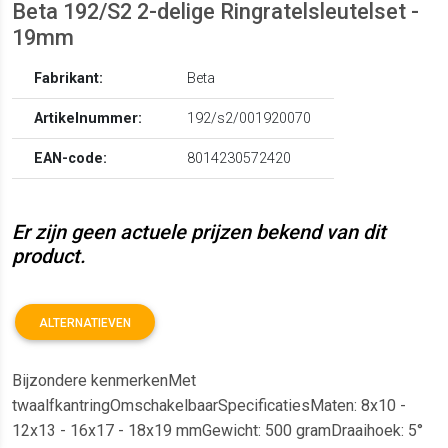
Beta 192/S2 2-delige Ringratelsleutelset -
19mm
Fabrikant:
Beta
Artikelnummer:
192/s2/001920070
EAN-code:
8014230572420
Er zijn geen actuele prijzen bekend van dit
product.
ALTERNATIEVEN
Bijzondere kenmerkenMet
twaalfkantringOmschakelbaarSpecificatiesMaten: 8x10 -
12x13 - 16x17 - 18x19 mmGewicht: 500 gramDraaihoek: 5°