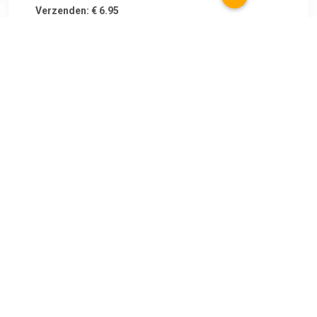
Verzenden: € 6.95
2
€ 90.99
Verzenden: € 6.95
Voorradig.
€ 102.99
Verzenden: € 0.00
Voorradig.