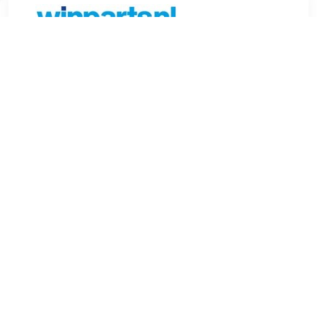
€ 75.55
Verzenden: € 6.99
Voorradig.
Het Defa Draaikussen Zwart 32cm maakt het gemakkelijk
om in en uit de auto te stappen. Het door fysiotherapeuten
ontwikkelde kussen maakt het maken van draaibewegingen
mogelijk, zonder dat uw rug belast wordt. Ook geschikt voor
bureaustoel of bed. Diameter: 32cm Dikte: 6,5cm
TERUG