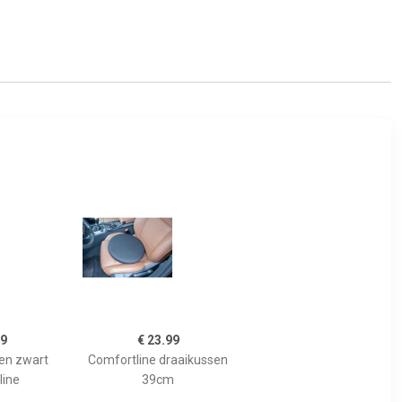
99
€ 23.99
sen zwart
Comfortline draaikussen
line
39cm