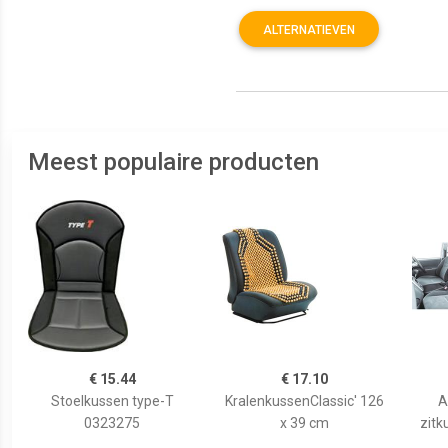
ALTERNATIEVEN
Meest populaire producten
€ 15.44
€ 17.10
Stoelkussen type-T
KralenkussenClassic' 126
A
0323275
x 39 cm
zitk