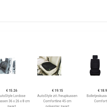
€ 15.26
€ 19.15
€ 18.
utoStyle Lordose
AutoStyle zit /heupkussen
Bolletjeskus
ussen 36 x 26 x 8 cm
Comfortline 45 cm
Comfort
zwart
polyester zwart