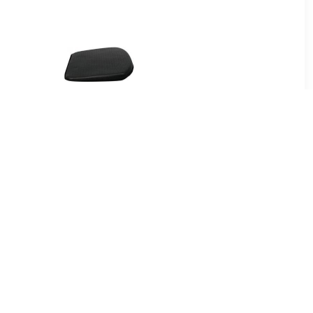
33
€ 19.19
 Madrid
Luxe zitkussenLeather
Look' zwart
99
€ 40.11