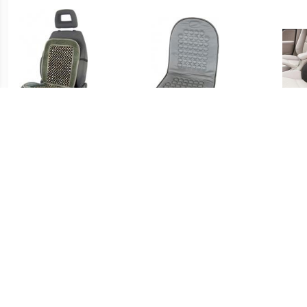
€ 15.99
€ 14.57
Kralenkussen 'Deluxe'
Massagekussen, grijs
zwart/grijs 0323219
0323217
L
€ 10.78
€ 16.99