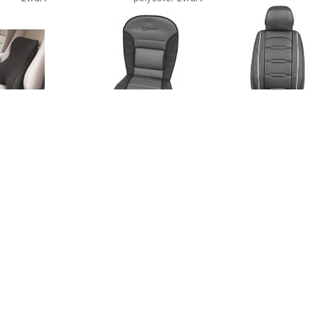
€ 32.34
€ 21.58
€ 38.
AS ComfortLine
StoelkussenComfort',
Stoelkussen
endekussen Zwart
zwart/grijs
€ 38.33
€ 45.99
€ 47.