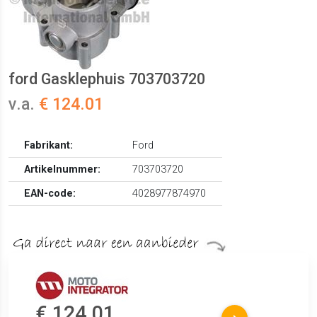
ford Gasklephuis 703703720
v.a.
€ 124.01
Fabrikant:
Ford
Artikelnummer:
703703720
EAN-code:
4028977874970
€ 124.01