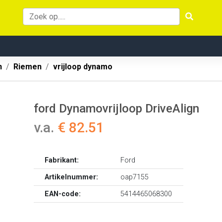
n
Riemen
vrijloop dynamo
ford Dynamovrijloop DriveAlign
v.a.
€ 82.51
Fabrikant:
Ford
Artikelnummer:
oap7155
EAN-code:
5414465068300