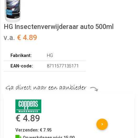
HG Insectenverwijderaar auto 500ml
v.a.
€ 4.89
Fabrikant:
HG
EAN-code:
8711577135171
€ 4.89
Verzenden: € 7.95
Op werkdagen vóór 15:00