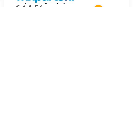
€ 14.56
Verzenden: € 6.99
Voorradig.
Garantie: 2 jaar Geschikt voor : Universeel toepasbaar.
TERUG
Algemeen
Koopadvies, FAQ over?
Privacy Policy