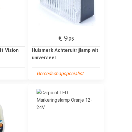
€ 9
.95
H1 Vision
Huismerk Achteruitrijlamp wit
universeel
Gereedschapspecialist