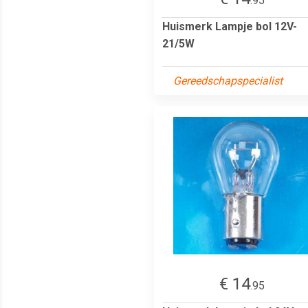
.95
Huismerk Lampje bol 12V-
21/5W
Gereedschapspecialist
€ 14
.95