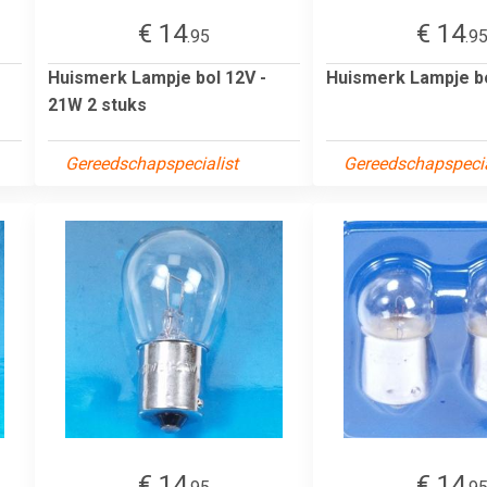
€ 14
€ 14
.95
.9
Huismerk Lampje bol 12V -
Huismerk Lampje bo
21W 2 stuks
Gereedschapspecialist
Gereedschapspecia
€ 14
€ 14