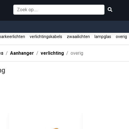
arkeerlichten
verlichtingskabels
zwaailichten
lampglas
overig
es
Aanhanger
verlichting
overig
ng