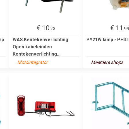
€ 10
€ 11
.23
.9
mp
WAS Kentekenverlichting
PY21W lamp - PHIL
Open kabeleinden
Kentekenverlichting...
Motointegrator
Meerdere shops