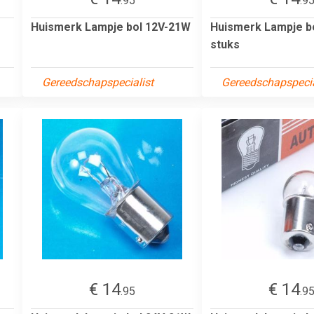
.95
.9
Huismerk Lampje bol 12V-21W
Huismerk Lampje b
stuks
Gereedschapspecialist
Gereedschapspecia
€ 14
€ 14
.95
.9