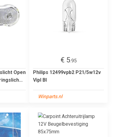
€ 5
.95
slicht Open
Philips 12499vpb2 P21/5w12v
ngslich...
Vipl Bl
Winparts.nl