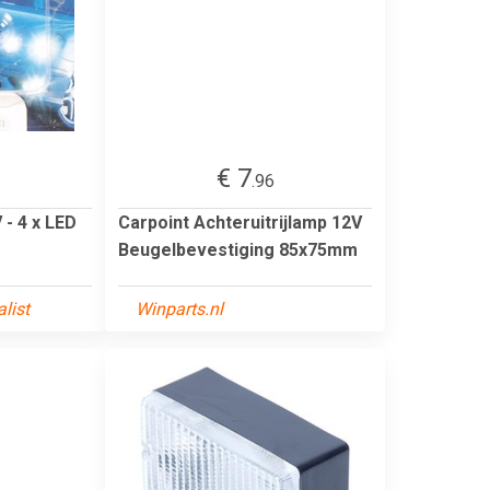
€ 7
.96
- 4 x LED
Carpoint Achteruitrijlamp 12V
Beugelbevestiging 85x75mm
list
Winparts.nl