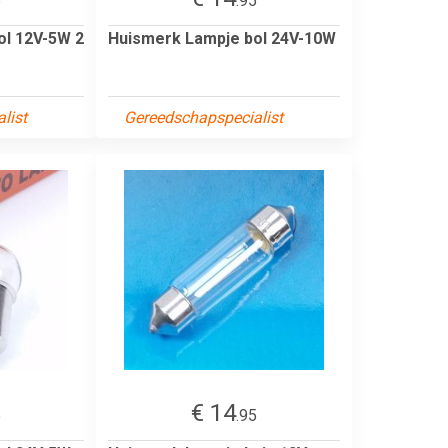
5
.95
ol 12V-5W 2
Huismerk Lampje bol 24V-10W
list
Gereedschapspecialist
€ 14
5
.95