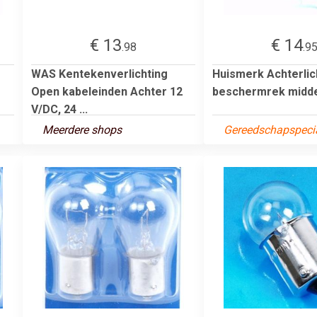
€ 13
€ 14
.98
.9
WAS Kentekenverlichting
Huismerk Achterlic
Open kabeleinden Achter 12
beschermrek midd
V/DC, 24 ...
Meerdere shops
Gereedschapspecia