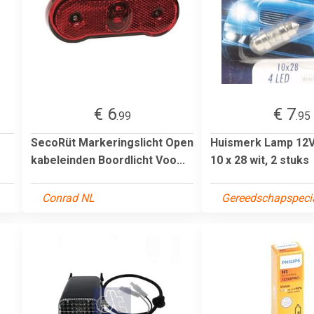
€ 6
€ 7
.99
.95
r
SecoRüt Markeringslicht Open
Huismerk Lamp 12V 
kabeleinden Boordlicht Voo...
10 x 28 wit, 2 stuks
Conrad NL
Gereedschapspecia