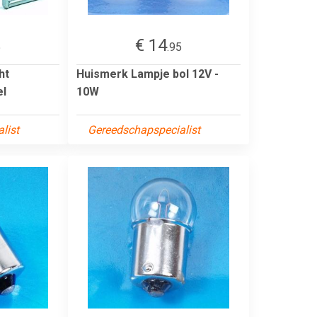
€ 14
5
.95
ht
Huismerk Lampje bol 12V -
el
10W
list
Gereedschapspecialist