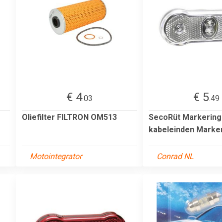
€ 4
€ 5
.03
.49
Oliefilter FILTRON OM513
SecoRüt Markering
kabeleinden Markeri
Motointegrator
Conrad NL