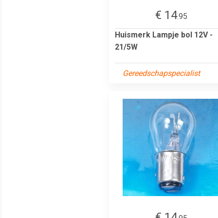
€ 14
.95
Huismerk Lampje bol 12V -
21/5W
Gereedschapspecialist
€ 14