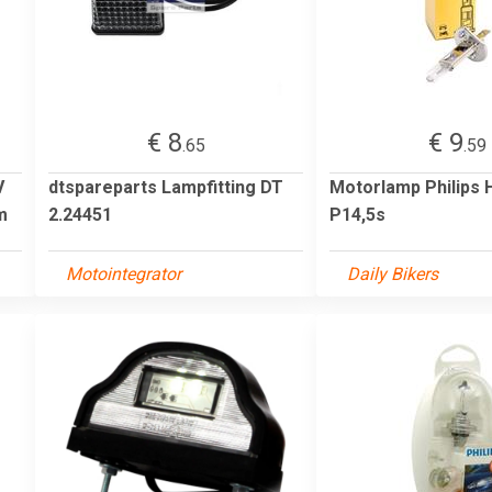
€ 8
€ 9
.65
.59
V
dtspareparts Lampfitting DT
Motorlamp Philips 
m
2.24451
P14,5s
Motointegrator
Daily Bikers