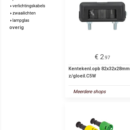
verlichtingskabels
zwaailichten
lampglas
overig
€ 2
.97
Kentekenl.opb 82x32x28mm
z/gloeil.C5W
Meerdere shops