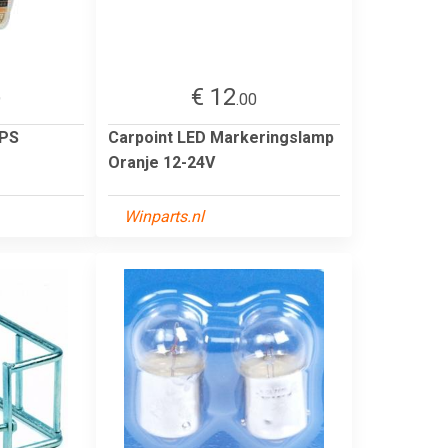
€ 12
9
.00
IPS
Carpoint LED Markeringslamp
Oranje 12-24V
Winparts.nl