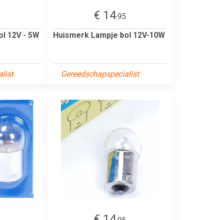
€ 14
5
.95
l 12V - 5W
Huismerk Lampje bol 12V-10W
list
Gereedschapspecialist
€ 14