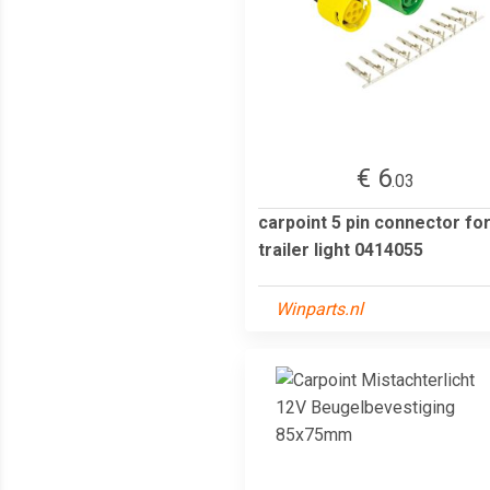
€ 6
.03
carpoint 5 pin connector fo
trailer light 0414055
Winparts.nl