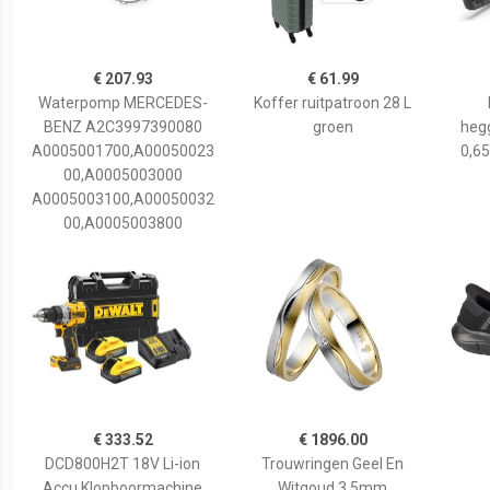
€ 207.93
€ 61.99
Waterpomp MERCEDES-
Koffer ruitpatroon 28 L
BENZ A2C3997390080
groen
hegg
A0005001700,A00050023
0,65
00,A0005003000
A0005003100,A00050032
00,A0005003800
€ 333.52
€ 1896.00
DCD800H2T 18V Li-ion
Trouwringen Geel En
Accu Klopboormachine
Witgoud 3,5mm