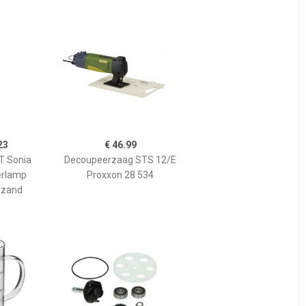
23
€ 46.99
 Sonia
Decoupeerzaag STS 12/E
erlamp
Proxxon 28 534
 zand