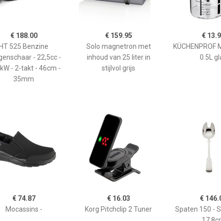
€ 188.00
€ 159.95
€ 13.
HT 525 Benzine
Solo magnetron met
KÜCHENPROF 
enschaar - 22,5cc -
inhoud van 25 liter in
0.5L gl
kW - 2-takt - 46cm -
stijlvol grijs
35mm
€ 74.87
€ 16.03
€ 146.
Mocassins -
Korg Pitchclip 2 Tuner
Spaten 150 - 
17,8c