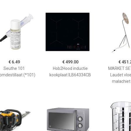
€ 6.49
€ 499.00
€ 451.
Seuthe 101
Hob2Hood inductie
MARKET SET
omdestillaat (*101)
kookplaat ILB64334CB
Laudet vlo
malachiet