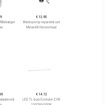
99
€ 12.95
Målebæger
Waterpomp reparatie set
as
Minarelli Horizontaal
00
€ 14.12
Saladevork
LED TL-buis Ecotube 21W
m
150CM 6500K