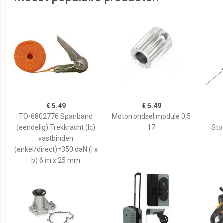
€ 5.49
€ 5.49
TO-6802776 Spanband
Motorrondsel module 0,5
(eendelig) Trekkracht (lc)
17
Sto
vastbinden
(enkel/direct)=350 daN (l x
b) 6 m x 25 mm