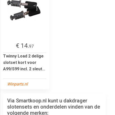
€ 14.
97
Twinny Load 2 delige
slotset kort voor
A99/S99 incl. 2 sleut...
Winparts.nl
Via Smartkoop.nl kunt u dakdrager
slotensets en onderdelen vinden van de
volgende merken: