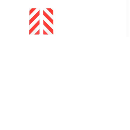
5
€ 11.99
anden
Autodeur Stootlijst voor in
s grijs
de Garage - 40 x 16 x 2 cm.
- 2 stuks
99
€ 16.99