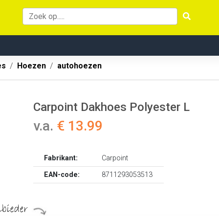
es
Hoezen
autohoezen
Carpoint Dakhoes Polyester L
v.a.
€ 13.99
Fabrikant:
Carpoint
EAN-code:
8711293053513