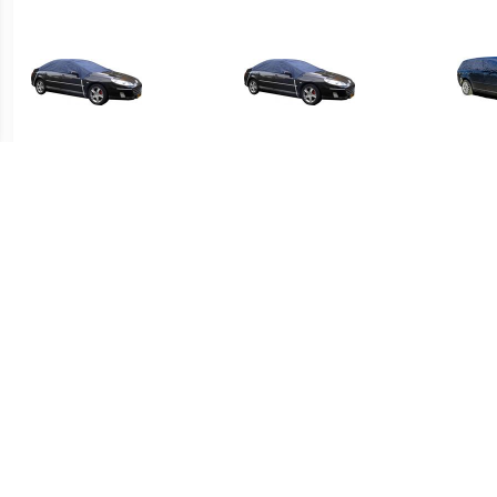
€ 20.99
€ 21.99
Carpoint Dakhoes
Carpoint Dakhoes
C
Polyester M
Polyester L
Pol
248x160x33cm
€ 9.49
€ 34.99