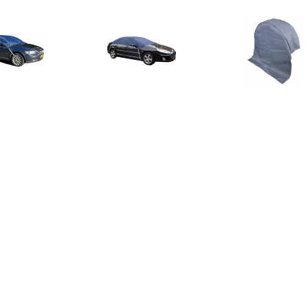
€ 17.99
€ 19.99
€ 8.5
arpoint Dakhoes
Carpoint Dakhoes
Caravan b
yester Stationcar L
Polyester S
beschermhoe
322x175x45cm
233x160x33cm
€ 21.99
€ 19.99
€ 34.