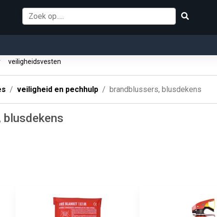
r
veiligheidsvesten
es
veiligheid en pechhulp
brandblussers, blusdekens
, blusdekens