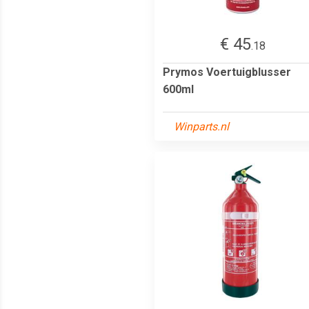
€ 45
.18
Prymos Voertuigblusser
600ml
Winparts.nl