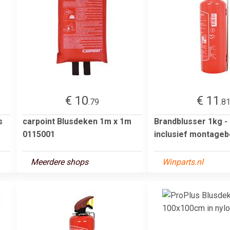
€ 10
€ 11
.79
.8
s
carpoint Blusdeken 1m x 1m
Brandblusser 1kg -
0115001
inclusief montageb
Meerdere shops
Winparts.nl