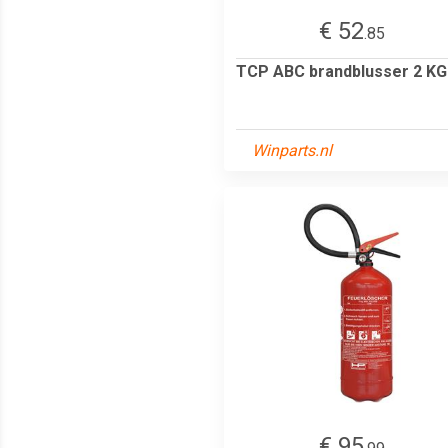
€ 52
.85
TCP ABC brandblusser 2 KG
Winparts.nl
€ 95