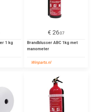
€ 26
8
.07
er 1 kg
Brandblusser ABC 1kg met
manometer
Winparts.nl