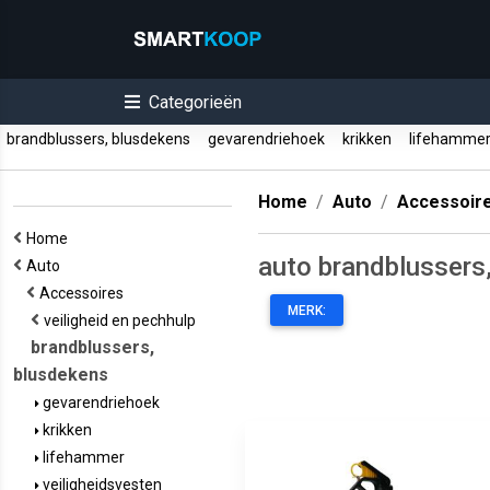
Categorieën
brandblussers, blusdekens
gevarendriehoek
krikken
lifehamme
Home
Auto
Accessoir
Home
auto brandblussers
Auto
Accessoires
MERK:
veiligheid en pechhulp
brandblussers,
blusdekens
gevarendriehoek
krikken
lifehammer
veiligheidsvesten