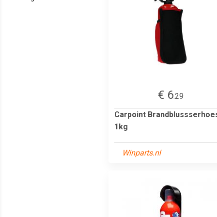
€ 6
.29
Carpoint Brandblussserhoe
1kg
Winparts.nl