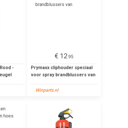
€ 12
1
.95
 Rood -
Prymaxx cliphouder speciaal
eugel
voor spray brandblussers van
Winparts.nl