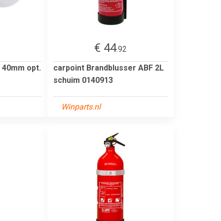
€ 44
6
.92
 40mm opt.
carpoint Brandblusser ABF 2L
schuim 0140913
Winparts.nl