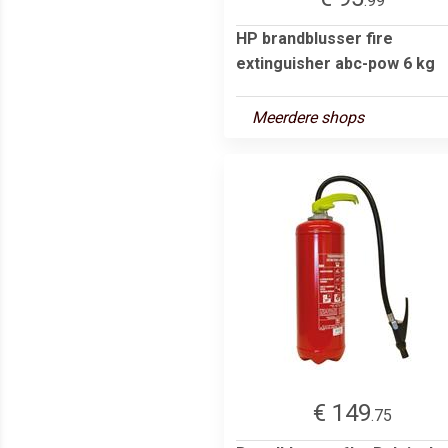
.99
HP brandblusser fire
extinguisher abc-pow 6 kg
Meerdere shops
€ 149
.75