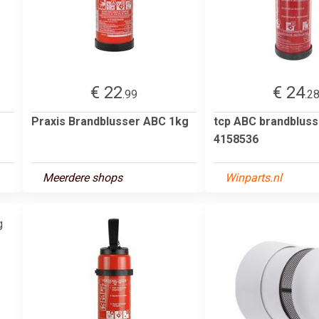
€ 22
€ 24
.99
.2
Praxis Brandblusser ABC 1kg
tcp ABC brandbluss
4158536
Meerdere shops
Winparts.nl