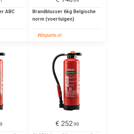
51
.89
er ABC
Brandblusser 6kg Belgische
norm (voertuigen)
Winparts.nl
€ 252
99
.99