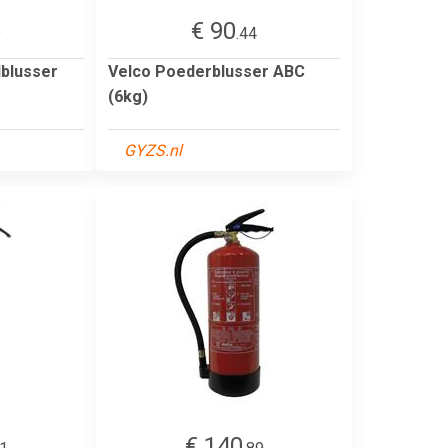
€ 90
9
.44
dblusser
Velco Poederblusser ABC
(6kg)
GYZS.nl
€ 140