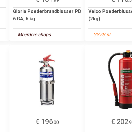
.99
.
Gloria Poederbrandblusser PD
Velco Poederbluss
6 GA, 6 kg
(2kg)
Meerdere shops
GYZS.nl
€ 196
€ 202
.00
.