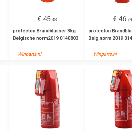
€ 45
€ 46
.38
.7
protecton Brandblusser 3kg
protecton Brandblu
Belgische norm2019 0140803
Belg.norm 2019 01
Winparts.nl
Winparts.nl