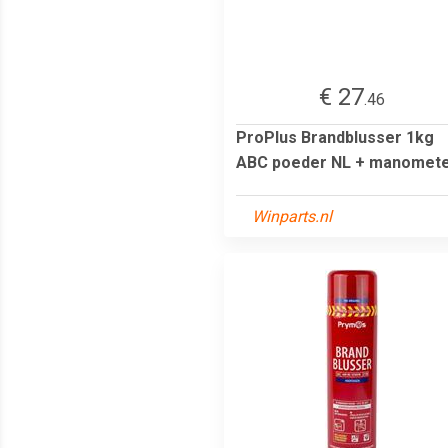
€ 27
.46
ProPlus Brandblusser 1kg
ABC poeder NL + manomet
Winparts.nl