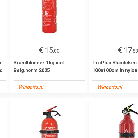
€ 15
€ 17
.00
.8
re
Brandblusser 1kg incl
ProPlus Blusdeken
d
Belg.norm 2025
100x100cm in nylon
Winparts.nl
Winparts.nl