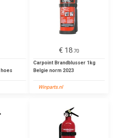
€ 18
3
.70
Carpoint Brandblusser 1kg
 hoes
Belgie norm 2023
Winparts.nl