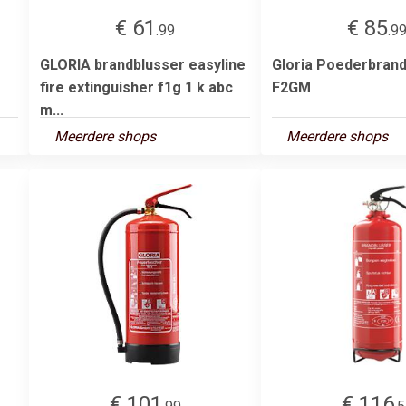
€ 61
€ 85
.99
.9
GLORIA brandblusser easyline
Gloria Poederbran
fire extinguisher f1g 1 k abc
F2GM
m...
Meerdere shops
Meerdere shops
€ 101
€ 116