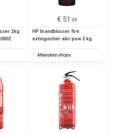
€ 51
9
.99
sser 2kg
HP brandblusser fire
40802
extinguisher abc-pow 2 kg
Meerdere shops