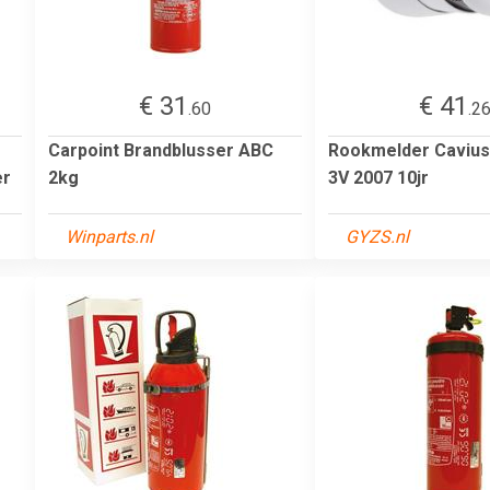
€ 31
€ 41
.60
.2
Carpoint Brandblusser ABC
Rookmelder Cavius
er
2kg
3V 2007 10jr
Winparts.nl
GYZS.nl