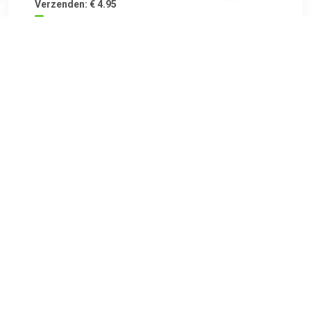
Verzenden: € 4.95
Levertijd 1 - 2 werkdagen
€ 7.99
Verzenden: € 6.99
Voorradig.
€ 7.99
Verzenden: € 6.99
Voorradig.