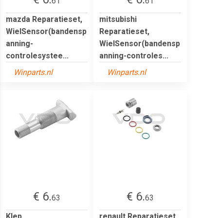
61
61
mazda Reparatieset,
mitsubishi
WielSensor(bandensp
Reparatieset,
anning-
WielSensor(bandensp
controlesystee...
anning-controles...
Winparts.nl
Winparts.nl
€ 6.
€ 6.
63
63
Klep,
renault Reparatieset,