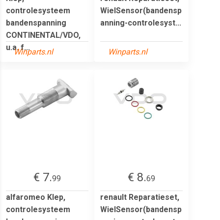
controlesysteem
WielSensor(bandensp
bandenspanning
anning-controlesyst...
CONTINENTAL/VDO,
u.a. f...
Winparts.nl
Winparts.nl
€ 7.
€ 8.
99
69
alfaromeo Klep,
renault Reparatieset,
controlesysteem
WielSensor(bandensp