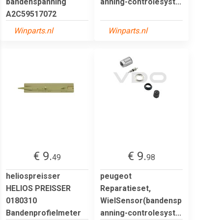
bandenspanning
anning-controlesyst...
A2C59517072
Winparts.nl
Winparts.nl
€ 9.
€ 9.
49
98
heliospreisser
peugeot
HELIOS PREISSER
Reparatieset,
0180310
WielSensor(bandensp
Bandenprofielmeter
anning-controlesyst...