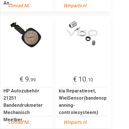
An...
Conrad NL
Winparts.nl
€ 9.
€ 10.
99
10
HP Autozubehör
kia Reparatieset,
21251
WielSensor(bandensp
Bandendrukmeter
anning-
Mechanisch
controlesysteem)
Meetber...
Conrad NL
Winparts.nl