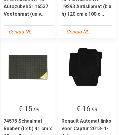
Autozubehör 16537
19293 Antislipmat (b x
Voetenmat (univ...
h) 120 cm x 100 c...
Conrad NL
Conrad NL
€ 15.
€ 16.
99
99
74575 Schaalmat
Renault Automat links
Rubber (l x b) 41 cm x
voor Captur 2013- 1-