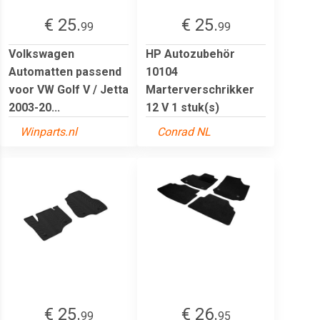
€ 25.
€ 25.
99
99
Volkswagen
HP Autozubehör
Automatten passend
10104
voor VW Golf V / Jetta
Marterverschrikker
2003-20...
12 V 1 stuk(s)
Winparts.nl
Conrad NL
€ 25.
€ 26.
99
95