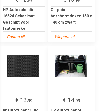
99
99
HP Autozubehör
Carpoint
16524 Schaalmat
beschermdeken 150 x
Geschikt voor
140 cm zwart
(automerke...
Conrad NL
Winparts.nl
€ 13.
€ 14.
99
99
hpautozubehör HP
HP Autozubehör