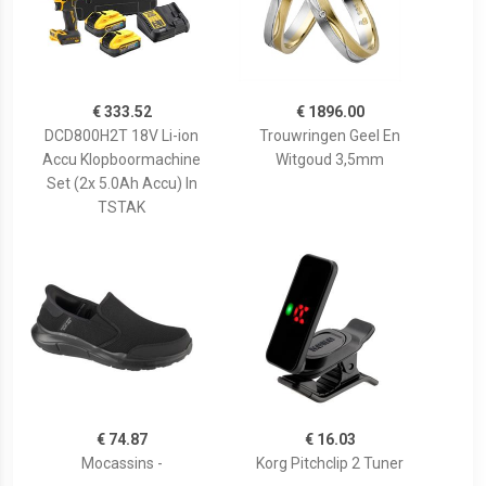
€ 333.52
€ 1896.00
DCD800H2T 18V Li-ion
Trouwringen Geel En
Accu Klopboormachine
Witgoud 3,5mm
Set (2x 5.0Ah Accu) In
TSTAK
€ 74.87
€ 16.03
Mocassins -
Korg Pitchclip 2 Tuner