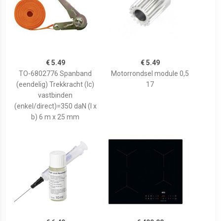
€ 5.49
€ 5.49
TO-6802776 Spanband
Motorrondsel module 0,5
(eendelig) Trekkracht (lc)
17
vastbinden
(enkel/direct)=350 daN (l x
b) 6 m x 25 mm