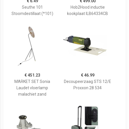
€ 6.49
€ 499.00
Seuthe 101
Hob2Hood inductie
Stoomdestillaat (*101)
kookplaat ILB64334CB
€ 451.23
€ 46.99
MARKET SET Sonia
Decoupeerzaag STS 12/E
Laudet vloerlamp
Proxxon 28 534
malachiet zand