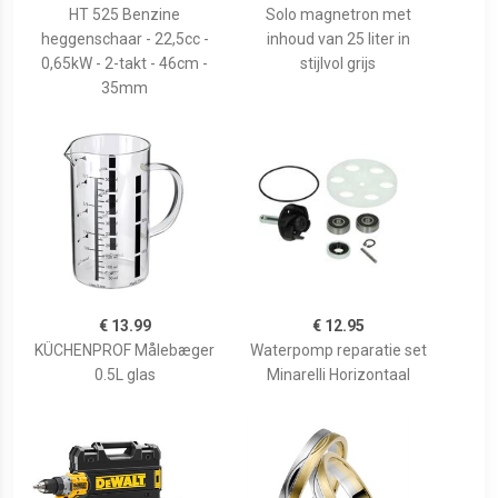
HT 525 Benzine
Solo magnetron met
heggenschaar - 22,5cc -
inhoud van 25 liter in
0,65kW - 2-takt - 46cm -
stijlvol grijs
35mm
€ 13.99
€ 12.95
KÜCHENPROF Målebæger
Waterpomp reparatie set
0.5L glas
Minarelli Horizontaal