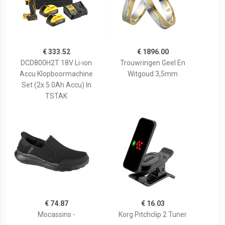
€ 333.52
€ 1896.00
DCD800H2T 18V Li-ion
Trouwringen Geel En
Accu Klopboormachine
Witgoud 3,5mm
Set (2x 5.0Ah Accu) In
TSTAK
€ 74.87
€ 16.03
Mocassins -
Korg Pitchclip 2 Tuner