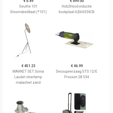
€ 6.49
€ 499.00
Seuthe 101
Hob2Hood inductie
Stoomdestillaat (*101)
kookplaat ILB64334CB
€ 451.23
€ 46.99
MARKET SET Sonia
Decoupeerzaag STS 12/E
Laudet vloerlamp
Proxxon 28 534
malachiet zand