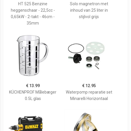
HT 525 Benzine
Solo magnetron met
heggenschaar - 22,5cc -
inhoud van 25 liter in
0,65kW - 2-takt - 46cm -
stijlvol grijs
35mm
€ 13.99
€ 12.95
KÜCHENPROF Målebæger
Waterpomp reparatie set
0.5L glas
Minarelli Horizontaal