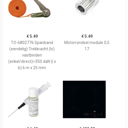
€ 5.49
€ 5.49
TO-6802776 Spanband
Motorrondsel module 0,5
(eendelig) Trekkracht (lc)
17
vastbinden
(enkel/direct)=350 daN (l x
b) 6 m x 25 mm