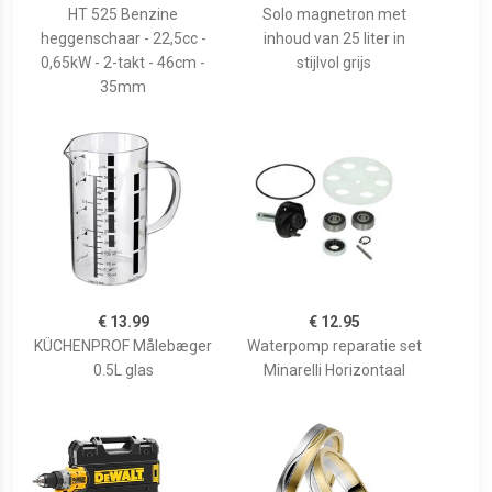
HT 525 Benzine
Solo magnetron met
heggenschaar - 22,5cc -
inhoud van 25 liter in
0,65kW - 2-takt - 46cm -
stijlvol grijs
35mm
€ 13.99
€ 12.95
KÜCHENPROF Målebæger
Waterpomp reparatie set
0.5L glas
Minarelli Horizontaal