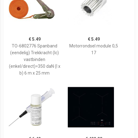
€ 5.49
€ 5.49
TO-6802776 Spanband
Motorrondsel module 0,5
(eendelig) Trekkracht (lc)
17
vastbinden
(enkel/direct)=350 daN (l x
b) 6 m x 25 mm