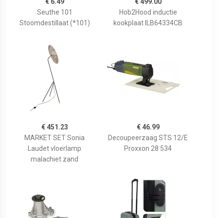
€ 6.49
€ 499.00
Seuthe 101
Hob2Hood inductie
Stoomdestillaat (*101)
kookplaat ILB64334CB
€ 451.23
€ 46.99
MARKET SET Sonia
Decoupeerzaag STS 12/E
Laudet vloerlamp
Proxxon 28 534
malachiet zand