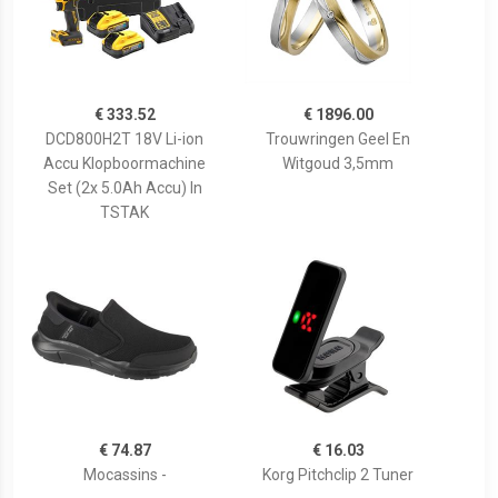
€ 333.52
€ 1896.00
DCD800H2T 18V Li-ion
Trouwringen Geel En
Accu Klopboormachine
Witgoud 3,5mm
Set (2x 5.0Ah Accu) In
TSTAK
€ 74.87
€ 16.03
Mocassins -
Korg Pitchclip 2 Tuner